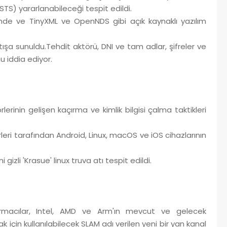
) yararlanabileceği tespit edildi.
erinde ve TinyXML ve OpenNDS gibi açık kaynaklı yazılım
şa sunuldu.Tehdit aktörü, DNI ve tam adlar, şifreler ve
u iddia ediyor.
erinin gelişen kaçırma ve kimlik bilgisi çalma taktikleri
örleri tarafından Android, Linux, macOS ve iOS cihazlarının
izli 'Krasue' linux truva atı tespit edildi.
ırmacılar, Intel, AMD ve Arm'ın mevcut ve gelecek
k için kullanılabilecek SLAM adı verilen yeni bir yan kanal