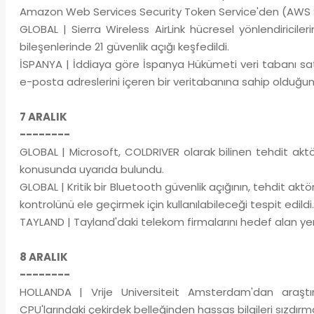
Amazon Web Services Security Token Service'den (AWS STS
GLOBAL | Sierra Wireless AirLink hücresel yönlendiricil
bileşenlerinde 21 güvenlik açığı keşfedildi.
İSPANYA | İddiaya göre İspanya Hükümeti veri tabanı satı
e-posta adreslerini içeren bir veritabanına sahip olduğun
7 ARALIK
--------
GLOBAL | Microsoft, COLDRIVER olarak bilinen tehdit aktörl
konusunda uyarıda bulundu.
GLOBAL | Kritik bir Bluetooth güvenlik açığının, tehdit akt
kontrolünü ele geçirmek için kullanılabileceği tespit edildi.
TAYLAND | Tayland'daki telekom firmalarını hedef alan yeni g
8 ARALIK
--------
HOLLANDA | Vrije Universiteit Amsterdam'dan araşt
CPU'larındaki çekirdek belleğinden hassas bilgileri sızdırma