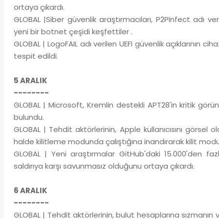
ortaya çıkardı.
GLOBAL |Siber güvenlik araştırmacıları, P2PInfect adı veri
yeni bir botnet çeşidi keşfettiler .
GLOBAL | LogoFAIL adı verilen UEFI güvenlik açıklarının cihaz
tespit edildi.
5 ARALIK
--------
GLOBAL | Microsoft, Kremlin destekli APT28'in kritik gö
bulundu.
GLOBAL | Tehdit aktörlerinin, Apple kullanıcısını görsel 
halde kilitleme modunda çalıştığına inandırarak kilit modun
GLOBAL | Yeni araştırmalar GitHub'daki 15.000'den fa
saldırıya karşı savunmasız olduğunu ortaya çıkardı.
6 ARALIK
--------
GLOBAL | Tehdit aktörlerinin, bulut hesaplarına sızmanın v