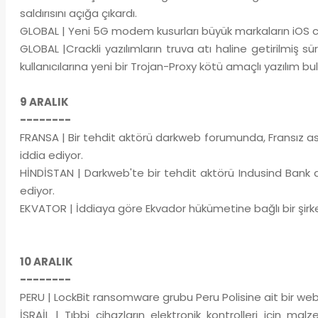
saldırısını açığa çıkardı.
GLOBAL | Yeni 5G modem kusurları büyük markaların iOS ciha
GLOBAL |Crackli yazılımların truva atı haline getirilmiş 
kullanıcılarına yeni bir Trojan-Proxy kötü amaçlı yazılım bula
9 ARALIK
--------
FRANSA | Bir tehdit aktörü darkweb forumunda, Fransız asker
iddia ediyor.
HİNDİSTAN | Darkweb'te bir tehdit aktörü Indusind Bank ad
ediyor.
EKVATOR | İddiaya göre Ekvador hükümetine bağlı bir şirk
10 ARALIK
--------
PERU | LockBit ransomware grubu Peru Polisine ait bir web 
İSRAİL | Tıbbi cihazların elektronik kontrolleri için m