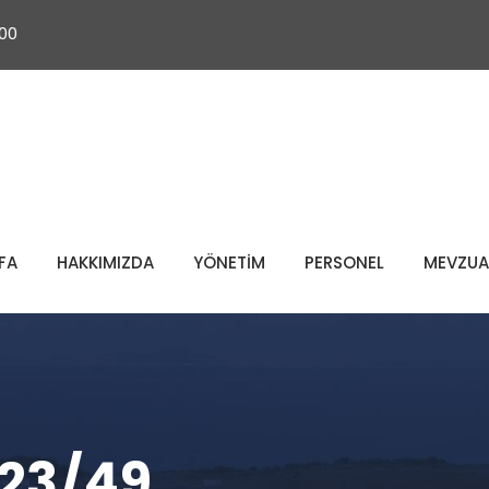
 00
FA
HAKKIMIZDA
YÖNETİM
PERSONEL
MEVZUA
023/49