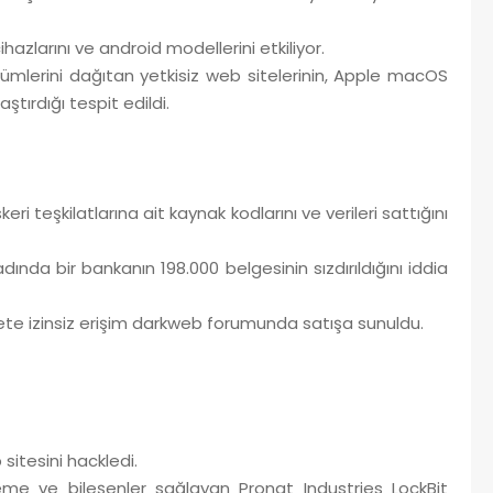
zlarını ve android modellerini etkiliyor.
sürümlerini dağıtan yetkisiz web sitelerinin, Apple macOS
ştırdığı tespit edildi.
i teşkilatlarına ait kaynak kodlarını ve verileri sattığını
ında bir bankanın 198.000 belgesinin sızdırıldığını iddia
ete izinsiz erişim darkweb forumunda satışa sunuldu.
sitesini hackledi.
alzeme ve bileşenler sağlayan Pronat Industries LockBit