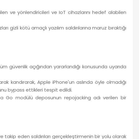
len ve yönlendiricileri ve IoT cihazlarını hedef alabilen
ları gizli kötü amaçlı yazılım saldırılarına maruz bıraktığı
rünüm güvenlik açığından yararlandığı konusunda uyarıda
olarak kandırarak, Apple iPhone'un aslında öyle olmadığı
u bypass ettikleri tespit edildi.
zla Go modülü deposunun repojacking adı verilen bir
e takip eden saldırıları gerçekleştirmenin bir yolu olarak