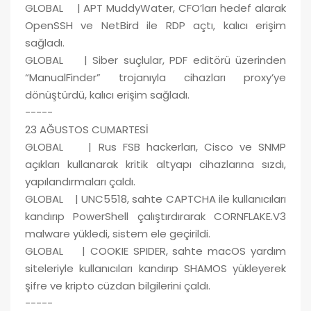
GLOBAL | APT MuddyWater, CFO’ları hedef alarak
OpenSSH ve NetBird ile RDP açtı, kalıcı erişim
sağladı.
GLOBAL | Siber suçlular, PDF editörü üzerinden
“ManualFinder” trojanıyla cihazları proxy’ye
dönüştürdü, kalıcı erişim sağladı.
-----
23 AĞUSTOS CUMARTESİ
GLOBAL | Rus FSB hackerları, Cisco ve SNMP
açıkları kullanarak kritik altyapı cihazlarına sızdı,
yapılandırmaları çaldı.
GLOBAL | UNC5518, sahte CAPTCHA ile kullanıcıları
kandırıp PowerShell çalıştırdırarak CORNFLAKE.V3
malware yükledi, sistem ele geçirildi.
GLOBAL | COOKIE SPIDER, sahte macOS yardım
siteleriyle kullanıcıları kandırıp SHAMOS yükleyerek
şifre ve kripto cüzdan bilgilerini çaldı.
-----