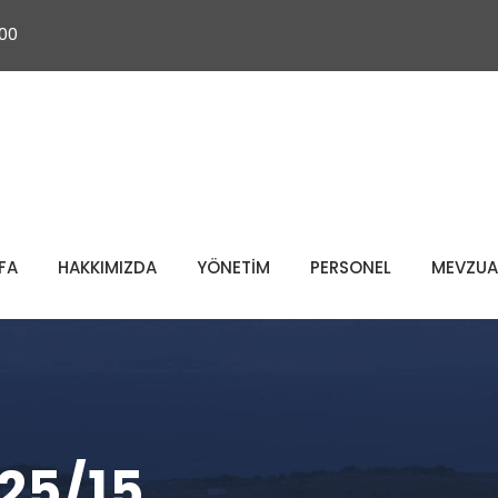
 00
FA
HAKKIMIZDA
YÖNETİM
PERSONEL
MEVZUA
25/15