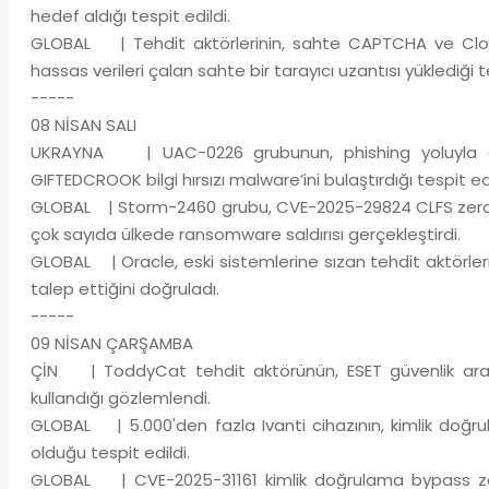
hedef aldığı tespit edildi.
GLOBAL | Tehdit aktörlerinin, sahte CAPTCHA ve Cloud
hassas verileri çalan sahte bir tarayıcı uzantısı yüklediği te
-----
08 NİSAN SALI
UKRAYNA | UAC-0226 grubunun, phishing yoluyla gön
GIFTEDCROOK bilgi hırsızı malware’ini bulaştırdığı tespit edi
GLOBAL | Storm-2460 grubu, CVE-2025-29824 CLFS zero-d
çok sayıda ülkede ransomware saldırısı gerçekleştirdi.
GLOBAL | Oracle, eski sistemlerine sızan tehdit aktörlerin
talep ettiğini doğruladı.
-----
09 NİSAN ÇARŞAMBA
ÇİN | ToddyCat tehdit aktörünün, ESET güvenlik aracı
kullandığı gözlemlendi.
GLOBAL | 5.000'den fazla Ivanti cihazının, kimlik doğr
olduğu tespit edildi.
GLOBAL | CVE-2025-31161 kimlik doğrulama bypass zafiy