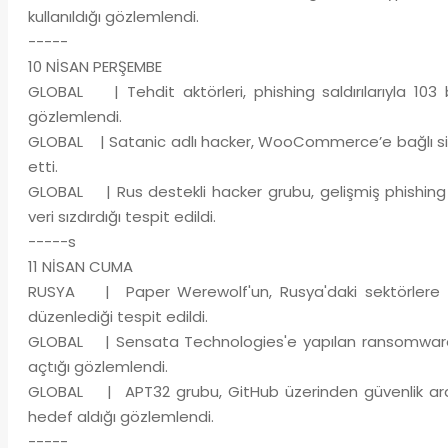
kullanıldığı gözlemlendi.
-----
10 NİSAN PERŞEMBE
GLOBAL | Tehdit aktörleri, phishing saldırılarıyla 103 ba
gözlemlendi.
GLOBAL | Satanic adlı hacker, WooCommerce’e bağlı siste
etti.
GLOBAL | Rus destekli hacker grubu, gelişmiş phishing
veri sızdırdığı tespit edildi.
-----s
11 NİSAN CUMA
RUSYA | Paper Werewolf'un, Rusya'daki sektörlere yön
düzenlediği tespit edildi.
GLOBAL | Sensata Technologies'e yapılan ransomware sald
açtığı gözlemlendi.
GLOBAL | APT32 grubu, GitHub üzerinden güvenlik araştır
hedef aldığı gözlemlendi.
-----