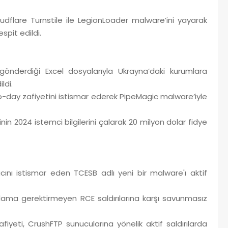
flare Turnstile ile LegionLoader malware’ini yayarak
spit edildi.
derdiği Excel dosyalarıyla Ukrayna’daki kurumlara
ldi.
ay zafiyetini istismar ederek PipeMagic malware’iyle
in 2024 istemci bilgilerini çalarak 20 milyon dolar fidye
nı istismar eden TCESB adlı yeni bir malware'ı aktif
ulama gerektirmeyen RCE saldırılarına karşı savunmasız
eti, CrushFTP sunucularına yönelik aktif saldırılarda