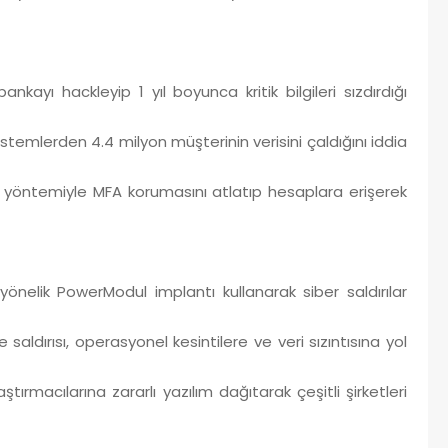
nkayı hackleyip 1 yıl boyunca kritik bilgileri sızdırdığı
mlerden 4.4 milyon müşterinin verisini çaldığını iddia
 yöntemiyle MFA korumasını atlatıp hesaplara erişerek
elik PowerModul implantı kullanarak siber saldırılar
ırısı, operasyonel kesintilere ve veri sızıntısına yol
macılarına zararlı yazılım dağıtarak çeşitli şirketleri