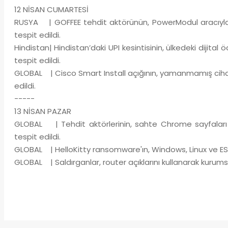
12 NİSAN CUMARTESİ
RUSYA | GOFFEE tehdit aktörünün, PowerModul aracıyla R
tespit edildi.
Hindistan| Hindistan’daki UPI kesintisinin, ülkedeki dijital
tespit edildi.
GLOBAL | Cisco Smart Install açığının, yamanmamış ciha
edildi.
-----
13 NİSAN PAZAR
GLOBAL | Tehdit aktörlerinin, sahte Chrome sayfaları 
tespit edildi.
GLOBAL | HelloKitty ransomware'ın, Windows, Linux ve ESXi
GLOBAL | Saldırganlar, router açıklarını kullanarak kurumsal