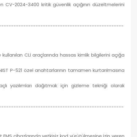
n CV-2024-3400 kritik güvenlik açığının düzeltmelerini
---------------------------------------------------
llanılan CLI araçlarında hassas kimlik bilgilerini açığa
i, NIST P-521 özel anahtarlarının tamamen kurtarılmasına
lı yazılımları dağıtmak için gizleme tekniği olarak
---------------------------------------------------
ent EMS cihazlarında yetkisiz kod yürütülmesine izin veren