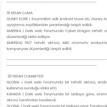
-----------------------------------------------
19 NİSAN CUMA
GÜNEY KORE | SoumniBot adlı Android truva atı, Güney Kore
ayrıştırma zayıflıklardan yararlandığı tespit edildi.
AMERİKA | Dark web forumunda Cyber Dragon tehdit aktö
düzenlediği iddia ediliyor.
AMERİKA| FIN7 tehdit aktörü, ABD otomotiv endüstri
kampanyası düzenlediği tespit edildi.
----------------------------------------------------
-----------------------------------------------
20 NİSAN CUMARTESİ
GLOBAL | Dark web forumunda bir tehdit aktörü, Andro
kullanıma sunduğu iddia etti.
KANADA | Dark web forumunda bir iddiaya göre, otomoti
aktörü tarafından hacklendi.
GLOBAL | Dark web forumunda bir iddiaya göre, Facebook M