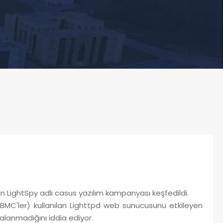
an LightSpy adlı casus yazılım kampanyası keşfedildi.
(BMC'ler) kullanılan Lighttpd web sunucusunu etkileyen
malanmadığını iddia ediyor.