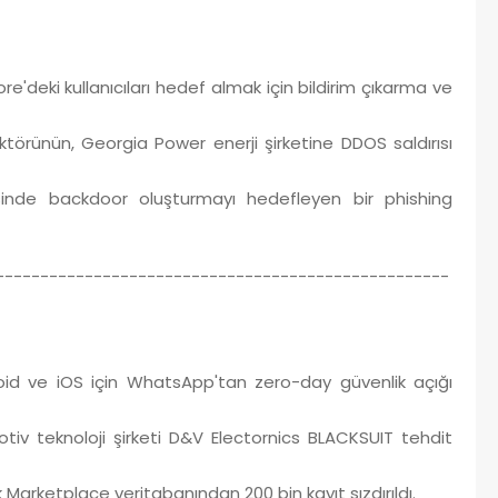
'deki kullanıcıları hedef almak için bildirim çıkarma ve
rünün, Georgia Power enerji şirketine DDOS saldırısı
sinde backdoor oluşturmayı hedefleyen bir phishing
---------------------------------------------------
id ve iOS için WhatsApp'tan zero-day güvenlik açığı
v teknoloji şirketi D&V Electornics BLACKSUIT tehdit
arketplace veritabanından 200 bin kayıt sızdırıldı.