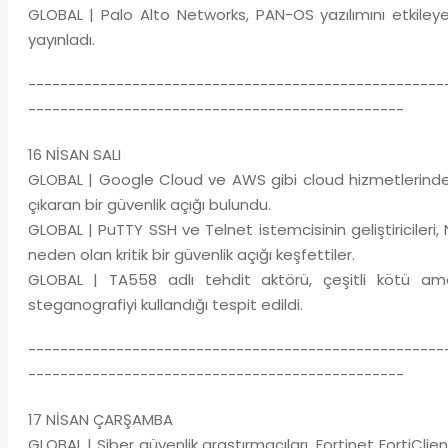
GLOBAL | Palo Alto Networks, PAN-OS yazılımını etkileye
yayınladı.
----------------------------------------------------
-----------------------------------------------
16 NİSAN SALI
GLOBAL | Google Cloud ve AWS gibi cloud hizmetlerinde ku
çıkaran bir güvenlik açığı bulundu.
GLOBAL | PuTTY SSH ve Telnet istemcisinin geliştiriciler
neden olan kritik bir güvenlik açığı keşfettiler.
GLOBAL | TA558 adlı tehdit aktörü, çeşitli kötü amaç
steganografiyi kullandığı tespit edildi.
----------------------------------------------------
-----------------------------------------------
17 NİSAN ÇARŞAMBA
GLOBAL | Siber güvenlik araştırmacıları, Fortinet FortiCli