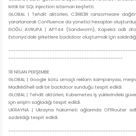
kritik bir SQL injection istismarı keşfetti.
GLOBAL | Tehdit aktörleri, C3RB3R ransomware dağıtma
yararlanarak Confluence da yönetici hesapları oluşturduğu
DOĞU AVRUPA | APT44 (Sandworm), Kapeka adlı droppe
Estonya'daki şirketlere backdoor oluşturmak için saldırdığı 
----------------------------------------------------
-----------------------------------------------
18 NİSAN PERŞEMBE
GLOBAL | Google kötü amaçlı reklam kampanyası, meşru IP 
MadMxShell adlı bir backdoor sunduğu tespit edildi.
GLOBAL | Tehdit aktörleri, Kubernetes iş yüklerindeki güve
için erişim sağladığı tespit edildi.
UKRAYNA | Ukrayna hükümeti ağlarında OffRouter adlı k
sızdırıldığı tespit edildi.
----------------------------------------------------