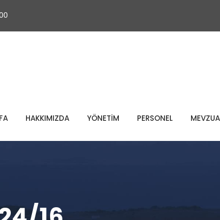
 00
FA
HAKKIMIZDA
YÖNETİM
PERSONEL
MEVZUA
24/16