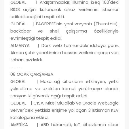
GLOBAL | Araştırmacılar, Illumina iSeq 100'deki
BIOS açığını kullanarak cihaz verilerinin istismar
edilebileceğini tespit etti.
GLOBAL | EAGERBEE'nin yeni varyantı (Thumtais),
backdoor ve shell çalıştırma özellikleriyle
evrimleştiği tespit edildi.
ALMANYA | Dark web formundaki iddiaya göre,
Alman şehir yönetiminin hassas verilerini içeren veri
tabanı sızdırıldı.
-----
08 OCAK ÇARŞAMBA
GLOBAL | Moxa ağ cihazlarını etkileyen, yetki
yükseltme ve uzaktan komut yürütmeye olanak
tanıyan iki güvenlik açığı tespit edildi.
GLOBAL | CISA, Mitel MiCollab ve Oracle WebLogic
Server'deki yetkisiz erişime yol açan 3 istismarı KEV
kataloğuna ekledi.
AMERİKA | ABD hükümeti, IoT cihazlarının siber