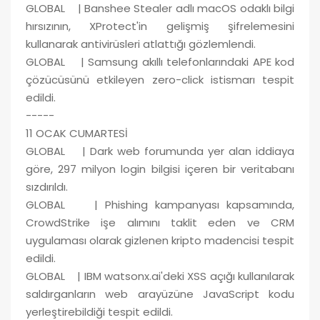
GLOBAL | Banshee Stealer adlı macOS odaklı bilgi
hırsızının, XProtect'in gelişmiş şifrelemesini
kullanarak antivirüsleri atlattığı gözlemlendi.
GLOBAL | Samsung akıllı telefonlarındaki APE kod
çözücüsünü etkileyen zero-click istismarı tespit
edildi.
-----
11 OCAK CUMARTESİ
GLOBAL | Dark web forumunda yer alan iddiaya
göre, 297 milyon login bilgisi içeren bir veritabanı
sızdırıldı.
GLOBAL | Phishing kampanyası kapsamında,
CrowdStrike işe alımını taklit eden ve CRM
uygulaması olarak gizlenen kripto madencisi tespit
edildi.
GLOBAL | IBM watsonx.ai'deki XSS açığı kullanılarak
saldırganların web arayüzüne JavaScript kodu
yerleştirebildiği tespit edildi.