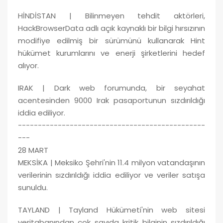
HİNDİSTAN | Bilinmeyen tehdit aktörleri,
HackBrowserData adlı açık kaynaklı bir bilgi hırsızının
modifiye edilmiş bir sürümünü kullanarak Hint
hükümet kurumlarını ve enerji şirketlerini hedef
alıyor.
IRAK | Dark web forumunda, bir seyahat
acentesinden 9000 Irak pasaportunun sızdırıldığı
iddia ediliyor.
-----------------------------------------------
---
28 MART
MEKSİKA | Meksiko Şehri'nin 11.4 milyon vatandaşının
verilerinin sızdırıldığı iddia ediliyor ve veriler satışa
sunuldu.
TAYLAND | Tayland Hükümeti'nin web sitesi
veritabanından çok sayıda kritik bilginin sızdırıldığı