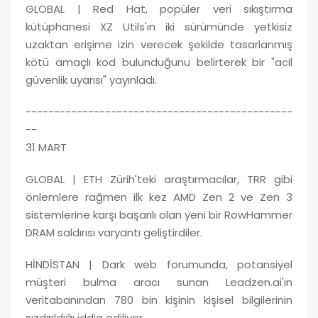
GLOBAL | Red Hat, popüler veri sıkıştırma
kütüphanesi XZ Utils'ın iki sürümünde yetkisiz
uzaktan erişime izin verecek şekilde tasarlanmış
kötü amaçlı kod bulunduğunu belirterek bir "acil
güvenlik uyarısı" yayınladı.
-----------------------------------------------
--
31 MART
GLOBAL | ETH Zürih'teki araştırmacılar, TRR gibi
önlemlere rağmen ilk kez AMD Zen 2 ve Zen 3
sistemlerine karşı başarılı olan yeni bir RowHammer
DRAM saldırısı varyantı geliştirdiler.
HİNDİSTAN | Dark web forumunda, potansiyel
müşteri bulma aracı sunan Leadzen.ai'ın
veritabanından 780 bin kişinin kişisel bilgilerinin
sızdırıldığı iddia ediliyor.