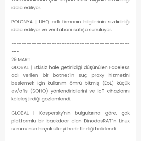
iddia ediliyor.
POLONYA | UHQ adlı firmanın bilgilerinin sızdırıldığı
iddia ediliyor ve veritabanı satışa sunuluyor.
-----------------------------------------------
---
29 MART
GLOBAL | Etkisiz hale getirildiği düşünülen Faceless
adı verilen bir botnet'in suç proxy hizmetini
beslemek için kullanım ömrü bitmiş (EoL) küçük
ev/ofis (SOHO) yönlendiricilerini ve IoT cihazlarını
köleleştirdiği gözlemlendi.
GLOBAL | Kaspersky’nin bulgularına göre, çok
platformlu bir backdoor olan DinodasRAT’ın Linux
sürümünün birçok ülkeyi hedeflediği belirlendi.