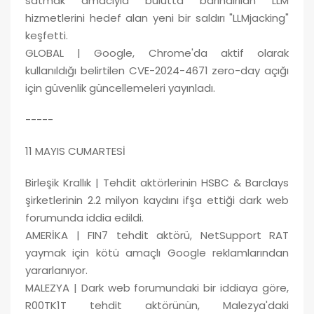
satmak amacıyla bulutta barındırılan LLM
hizmetlerini hedef alan yeni bir saldırı "LLMjacking"
keşfetti.
GLOBAL | Google, Chrome'da aktif olarak
kullanıldığı belirtilen CVE-2024-4671 zero-day açığı
için güvenlik güncellemeleri yayınladı.
-----
11 MAYIS CUMARTESİ
Birleşik Krallık | Tehdit aktörlerinin HSBC & Barclays
şirketlerinin 2.2 milyon kaydını ifşa ettiği dark web
forumunda iddia edildi.
AMERİKA | FIN7 tehdit aktörü, NetSupport RAT
yaymak için kötü amaçlı Google reklamlarından
yararlanıyor.
MALEZYA | Dark web forumundaki bir iddiaya göre,
R00TK1T tehdit aktörünün, Malezya'daki