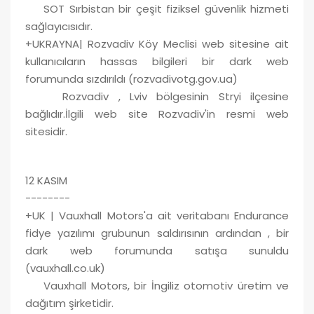
SOT Sırbistan bir çeşit fiziksel güvenlik hizmeti
sağlayıcısıdır.
+UKRAYNA| Rozvadiv Köy Meclisi web sitesine ait
kullanıcıların hassas bilgileri bir dark web
forumunda sızdırıldı (rozvadivotg.gov.ua)
Rozvadiv , Lviv bölgesinin Stryi ilçesine
bağlıdır.İlgili web site Rozvadiv'in resmi web
sitesidir.
12 KASIM
--------
+UK | Vauxhall Motors'a ait veritabanı Endurance
fidye yazılımı grubunun saldırısının ardından , bir
dark web forumunda satışa sunuldu
(vauxhall.co.uk)
Vauxhall Motors, bir İngiliz otomotiv üretim ve
dağıtım şirketidir.