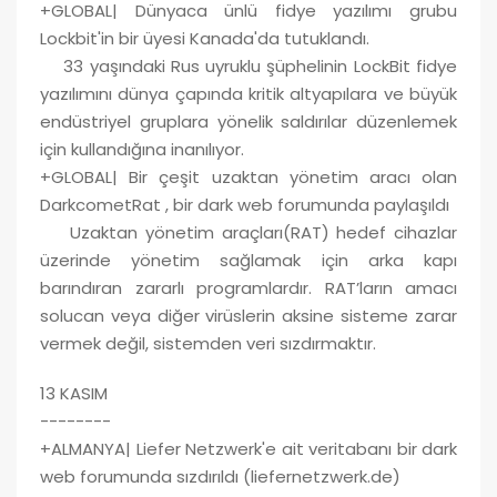
+GLOBAL| Dünyaca ünlü fidye yazılımı grubu
Lockbit'in bir üyesi Kanada'da tutuklandı.
33 yaşındaki Rus uyruklu şüphelinin LockBit fidye
yazılımını dünya çapında kritik altyapılara ve büyük
endüstriyel gruplara yönelik saldırılar düzenlemek
için kullandığına inanılıyor.
+GLOBAL| Bir çeşit uzaktan yönetim aracı olan
DarkcometRat , bir dark web forumunda paylaşıldı
Uzaktan yönetim araçları(RAT) hedef cihazlar
üzerinde yönetim sağlamak için arka kapı
barındıran zararlı programlardır. RAT’ların amacı
solucan veya diğer virüslerin aksine sisteme zarar
vermek değil, sistemden veri sızdırmaktır.
13 KASIM
--------
+ALMANYA| Liefer Netzwerk'e ait veritabanı bir dark
web forumunda sızdırıldı (liefernetzwerk.de)