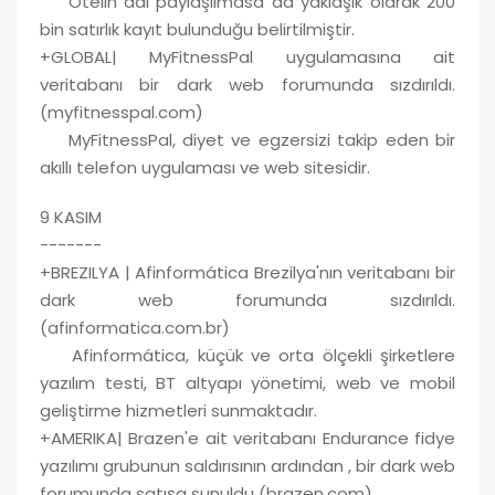
Otelin adı paylaşılmasa da yaklaşık olarak 200
bin satırlık kayıt bulunduğu belirtilmiştir.
+GLOBAL| MyFitnessPal uygulamasına ait
veritabanı bir dark web forumunda sızdırıldı.
(myfitnesspal.com)
MyFitnessPal, diyet ve egzersizi takip eden bir
akıllı telefon uygulaması ve web sitesidir.
9 KASIM
-------
+BREZILYA | Afinformática Brezilya'nın veritabanı bir
dark web forumunda sızdırıldı.
(afinformatica.com.br)
Afinformática, küçük ve orta ölçekli şirketlere
yazılım testi, BT altyapı yönetimi, web ve mobil
geliştirme hizmetleri sunmaktadır.
+AMERIKA| Brazen'e ait veritabanı Endurance fidye
yazılımı grubunun saldırısının ardından , bir dark web
forumunda satışa sunuldu (brazen.com)