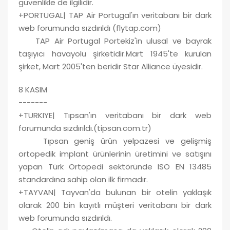
güvenlikle de ilgilidir.
+PORTUGAL| TAP Air Portugal'ın veritabanı bir dark
web forumunda sızdırıldı (flytap.com)
TAP Air Portugal Portekiz'in ulusal ve bayrak
taşıyıcı havayolu şirketidir.Mart 1945'te kurulan
şirket, Mart 2005'ten beridir Star Alliance üyesidir.
8 KASIM
-------
+TURKIYE| Tıpsan'ın veritabanı bir dark web
forumunda sızdırıldı.(tipsan.com.tr)
Tıpsan geniş ürün yelpazesi ve gelişmiş
ortopedik implant ürünlerinin üretimini ve satışını
yapan Türk Ortopedi sektöründe ISO EN 13485
standardına sahip olan ilk firmadır.
+TAYVAN| Tayvan'da bulunan bir otelin yaklaşık
olarak 200 bin kayıtlı müşteri veritabanı bir dark
web forumunda sızdırıldı.