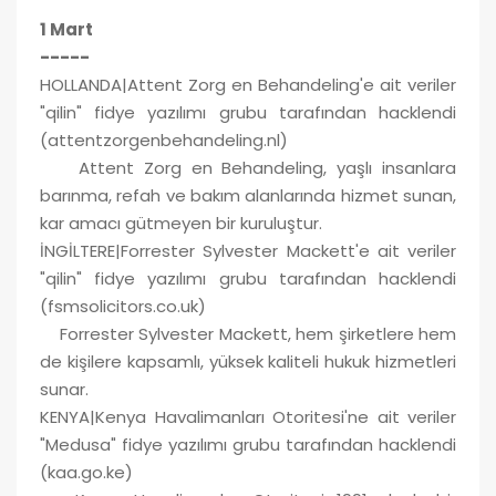
1 Mart
-----
HOLLANDA|Attent Zorg en Behandeling'e ait veriler
"qilin" fidye yazılımı grubu tarafından hacklendi
(attentzorgenbehandeling.nl)
Attent Zorg en Behandeling, yaşlı insanlara
barınma, refah ve bakım alanlarında hizmet sunan,
kar amacı gütmeyen bir kuruluştur.
İNGİLTERE|Forrester Sylvester Mackett'e ait veriler
"qilin" fidye yazılımı grubu tarafından hacklendi
(fsmsolicitors.co.uk)
Forrester Sylvester Mackett, hem şirketlere hem
de kişilere kapsamlı, yüksek kaliteli hukuk hizmetleri
sunar.
KENYA|Kenya Havalimanları Otoritesi'ne ait veriler
"Medusa" fidye yazılımı grubu tarafından hacklendi
(kaa.go.ke)