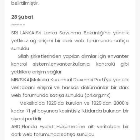
belirtilmiştir.
28 Şubat
-----
SRI LANKA|Sri Lanka Savunma Bakanlığı'na yönelik
yetkisiz ağ erişimi bir dark web forumunda satışa
sunuldu
Silah şirketlerinden yapılan alımlar için envanter
kontrol sistemi,envanter,kullanıcı kontrolü gibi
yetkilere erişim sağlar.
MEKSIKA|Meksika Kurumsal Devrimci Parti'ye yönelik
veritabanı erişimi ve hassas dokümanlar bir dark
web forumunda satışa sunuldu (pri.org.mx)
Meksika'da 1929'da kurulan ve 1929'dan 2000'e
kadar 71 yıl boyunca kesintisiz iktidarda bulunan bir
siyasi partidir.
ABD|Florida Eyalet Hükümeti'ne ait veritabanı bir
dark web forumunda satışa sunuldu