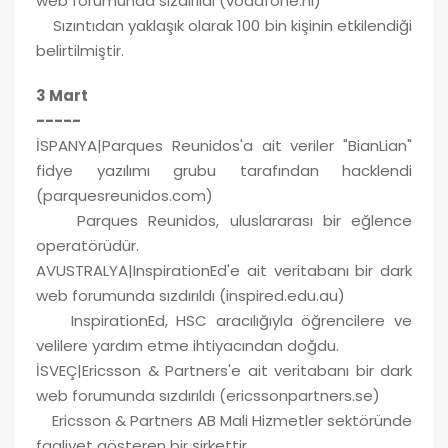
web forumunda sızdırıldı (vodafone.nl)
Sızıntıdan yaklaşık olarak 100 bin kişinin etkilendiği
belirtilmiştir.
3 Mart
-----
İSPANYA|Parques Reunidos'a ait veriler "BianLian"
fidye yazılımı grubu tarafından hacklendi
(parquesreunidos.com)
Parques Reunidos, uluslararası bir eğlence
operatörüdür.
AVUSTRALYA|InspirationEd'e ait veritabanı bir dark
web forumunda sızdırıldı (inspired.edu.au)
InspirationEd, HSC aracılığıyla öğrencilere ve
velilere yardım etme ihtiyacından doğdu.
İSVEÇ|Ericsson & Partners'e ait veritabanı bir dark
web forumunda sızdırıldı (ericssonpartners.se)
Ericsson & Partners AB Mali Hizmetler sektöründe
faaliyet gösteren bir şirkettir.