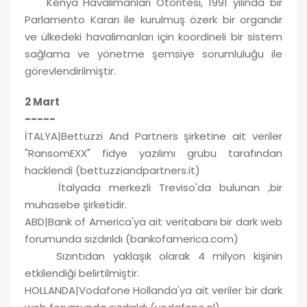
Kenya Havalimanları Otoritesi, 1991 yılında bir
Parlamento Kararı ile kurulmuş özerk bir organdır
ve ülkedeki havalimanları için koordineli bir sistem
sağlama ve yönetme şemsiye sorumluluğu ile
görevlendirilmiştir.
2 Mart
-----
İTALYA|Bettuzzi And Partners şirketine ait veriler
"RansomEXX" fidye yazılımı grubu tarafından
hacklendi (bettuzziandpartners.it)
İtalyada merkezli Treviso'da bulunan ,bir
muhasebe şirketidir.
ABD|Bank of America'ya ait veritabanı bir dark web
forumunda sızdırıldı (bankofamerica.com)
Sızıntıdan yaklaşık olarak 4 milyon kişinin
etkilendiği belirtilmiştir.
HOLLANDA|Vodafone Hollanda'ya ait veriler bir dark