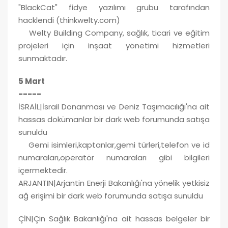
"BlackCat" fidye yazılımı grubu tarafından
hacklendi (thinkwelty.com)
Welty Building Company, sağlık, ticari ve eğitim
projeleri için inşaat yönetimi hizmetleri
sunmaktadır.
5 Mart
-----
İSRAİL|İsrail Donanması ve Deniz Taşımacılığı'na ait
hassas dokümanlar bir dark web forumunda satışa
sunuldu
Gemi isimleri,kaptanlar,gemi türleri,telefon ve id
numaraları,operatör numaraları gibi bilgileri
içermektedir.
ARJANTIN|Arjantin Enerji Bakanlığı'na yönelik yetkisiz
ağ erişimi bir dark web forumunda satışa sunuldu
ÇİN|Çin Sağlık Bakanlığı'na ait hassas belgeler bir