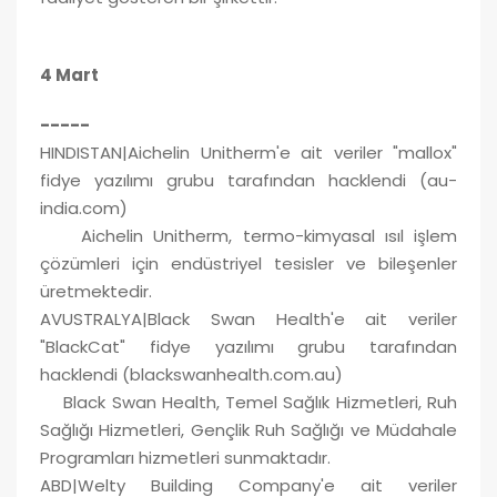
4 Mart
-----
HINDISTAN|Aichelin Unitherm'e ait veriler "mallox"
fidye yazılımı grubu tarafından hacklendi (au-
india.com)
Aichelin Unitherm, termo-kimyasal ısıl işlem
çözümleri için endüstriyel tesisler ve bileşenler
üretmektedir.
AVUSTRALYA|Black Swan Health'e ait veriler
"BlackCat" fidye yazılımı grubu tarafından
hacklendi (blackswanhealth.com.au)
Black Swan Health, Temel Sağlık Hizmetleri, Ruh
Sağlığı Hizmetleri, Gençlik Ruh Sağlığı ve Müdahale
Programları hizmetleri sunmaktadır.
ABD|Welty Building Company'e ait veriler