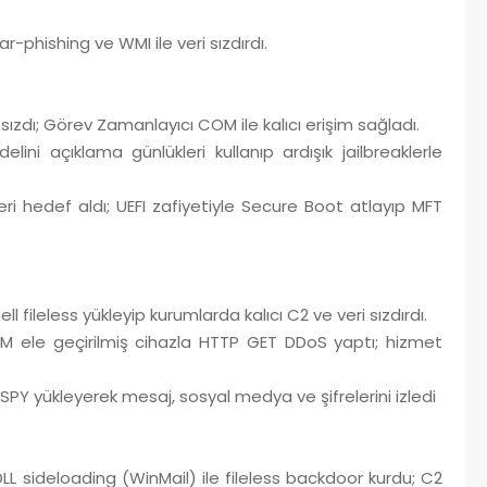
phishing ve WMI ile veri sızdırdı.
zdı; Görev Zamanlayıcı COM ile kalıcı erişim sağladı.
i açıklama günlükleri kullanıp ardışık jailbreaklerle
i hedef aldı; UEFI zafiyetiyle Secure Boot atlayıp MFT
fileless yükleyip kurumlarda kalıcı C2 ve veri sızdırdı.
 ele geçirilmiş cihazla HTTP GET DDoS yaptı; hizmet
SPY yükleyerek mesaj, sosyal medya ve şifrelerini izledi
LL sideloading (WinMail) ile fileless backdoor kurdu; C2