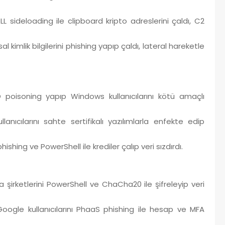
LL sideloading ile clipboard kripto adreslerini çaldı, C2
imlik bilgilerini phishing yapıp çaldı, lateral hareketle
 poisoning yapıp Windows kullanıcılarını kötü amaçlı
ıcılarını sahte sertifikalı yazılımlarla enfekte edip
shing ve PowerShell ile krediler çalıp veri sızdırdı.
a şirketlerini PowerShell ve ChaCha20 ile şifreleyip veri
ogle kullanıcılarını PhaaS phishing ile hesap ve MFA