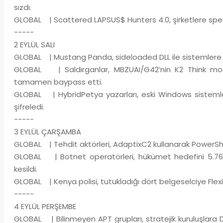
sızdı.
GLOBAL | Scattered LAPSUS$ Hunters 4.0, şirketlere spear-
-----
2 EYLÜL SALI
GLOBAL | Mustang Panda, sideloaded DLL ile sistemlere sı
GLOBAL | Saldırganlar, MBZUAI/G42’nin K2 Think modelin
tamamen baypass etti.
GLOBAL | HybridPetya yazarları, eski Windows sistemler
şifreledi.
-----
3 EYLÜL ÇARŞAMBA
GLOBAL | Tehdit aktörleri, AdaptixC2 kullanarak PowerShell 
GLOBAL | Botnet operatörleri, hükümet hedefini 5.76M
kesildi.
GLOBAL | Kenya polisi, tutukladığı dört belgeselciye Flexi
-----
4 EYLÜL PERŞEMBE
GLOBAL | Bilinmeyen APT grupları, stratejik kuruluşlara D