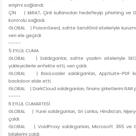
erişimi sağlandı.
ÇİN | kkRAT, Çinli kullanıcıları hedefleyip phishing ve D
kontrolü sağladı.
GLOBAL | PoisonSeed, sahte SendGrid siteleriyle kurumsal k
veri ele geçirdi.
-----
5 EYLÜL CUMA
GLOBAL | Saldırganlar, sahte yazılım siteleriyle SEO
yükleyicilerle enfekte etti, veri çaldı.
GLOBAL | BaoLoader saldırganları, AppSuite-PDF kullan
backdoor elde etti.
GLOBAL | DarkCloud saldırganları, finans şirketlerini RAR phi
-----
6 EYLÜL CUMARTESİ
GLOBAL | Yurei saldırganları, Sri Lanka, Hindistan, Nijery
çaldı.
GLOBAL | VoidProxy saldırganları, Microsoft 365 ve Go
bilgilerini çaldı.