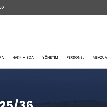
 00
FA
HAKKIMIZDA
YÖNETİM
PERSONEL
MEVZUA
025/36