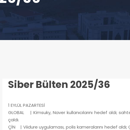
Siber Bülten 2025/36
1 EYLÜL PAZARTESİ
GLOBAL | Kimsuky, Naver kullanıcılarını hedef aldı; sahte v
çaldı.
ÇİN | Viidure uygulaması, polis kameralarını hedef aldı