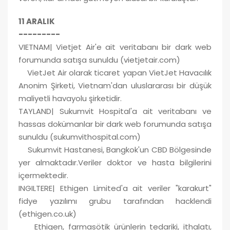
11 ARALIK
---------
VIETNAM| Vietjet Air'e ait veritabanı bir dark web
forumunda satışa sunuldu (vietjetair.com)
VietJet Air olarak ticaret yapan VietJet Havacılık
Anonim Şirketi, Vietnam'dan uluslararası bir düşük
maliyetli havayolu şirketidir.
TAYLAND| Sukumvit Hospital'a ait veritabanı ve
hassas dokümanlar bir dark web forumunda satışa
sunuldu (sukumvithospital.com)
Sukumvit Hastanesi, Bangkok'un CBD Bölgesinde
yer almaktadır.Veriler doktor ve hasta bilgilerini
içermektedir.
INGILTERE| Ethigen Limited'a ait veriler "karakurt"
fidye yazılımı grubu tarafından hacklendi
(ethigen.co.uk)
Ethigen, farmasötik ürünlerin tedariki, ithalatı,