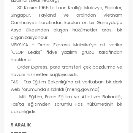
sızdırıldı (seameo.org)
30 Kasım 1965'te Laos Krallığı, Malezya, Filipinler,
Singapur, Tayland ve ardından Vietnam
Cumhuriyeti tarafından kurulan on bir Güneydoğu
Asya ülkesinden oluşan hükümetler arası bir
organizasyondur.
MEKSIKA - Order Express Meksika'ya ait veriler
"CLOP Leaks" fidye yazılımı grubu tarafından
hacklendi
Order Express, para transferi, çek bozdurma ve
havale hizmetleri sağlayıcısıdır.
FAS - Fas Eğitim Bakanlığı'na ait veritabanı bir dark
web forumunda sızdırıldı (meng.gov.ma)
Milli Eğitim, Erken Eğitim ve Atletizm Bakanlığı,
Fas'ta eğitimden sorumlu Fas hükümetinin bir
bakanlığıdır.
9 ARALIK
------