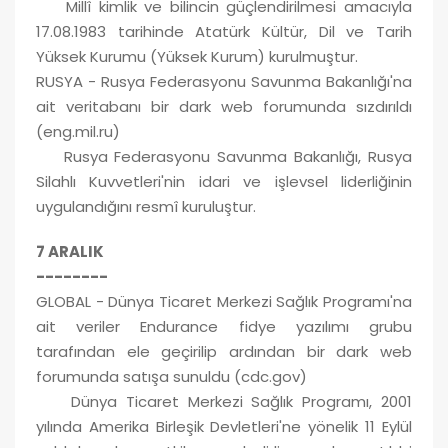
Millî kimlik ve bilincin güçlendirilmesi amacıyla
17.08.1983 tarihinde Atatürk Kültür, Dil ve Tarih
Yüksek Kurumu (Yüksek Kurum) kurulmuştur.
RUSYA - Rusya Federasyonu Savunma Bakanlığı'na
ait veritabanı bir dark web forumunda sızdırıldı
(eng.mil.ru)
Rusya Federasyonu Savunma Bakanlığı, Rusya
Silahlı Kuvvetleri'nin idari ve işlevsel liderliğinin
uygulandığını resmî kuruluştur.
7 ARALIK
--------
GLOBAL - Dünya Ticaret Merkezi Sağlık Programı'na
ait veriler Endurance fidye yazılımı grubu
tarafından ele geçirilip ardından bir dark web
forumunda satışa sunuldu (cdc.gov)
Dünya Ticaret Merkezi Sağlık Programı, 2001
yılında Amerika Birleşik Devletleri'ne yönelik 11 Eylül