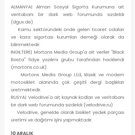
ALMANYA| Alman Sosyal Sigorta Kurumuna ait
veritabanı bir dark web forumunda sızdırıldı
(dguv.de)
Kamu sektöründeki önde gelen ticaret odaları
ve kaza sigortası kurumları derneği olarak da
bilinmektedir.
INGILTERE| Mortons Media Group'a ait veriler "Black
Basta" fidye yazılımı grubu tarafından hacklendi
(mortons.co.uk)
Mortons Media Group Ltd, klasik ve modern
motosiklet alanında çok çeşitli dergi başlıkları
üretmektedir.
RUSYA| Velodrive'a ait kaynak kodları ve veritabanı
bir dark web forumunda sızdırıldı (velodrive.ru)
Velodrive, genelde olarak bisiklet yedek parçası
üretimi ve dağıtımı işini yapmaktadır.
10 ARALIK