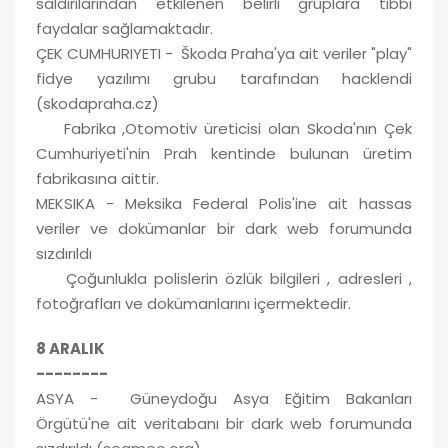
saldırılarından etkilenen belirli gruplara tıbbi
faydalar sağlamaktadır.
ÇEK CUMHURIYETI - Škoda Praha'ya ait veriler "play"
fidye yazılımı grubu tarafından hacklendi
(skodapraha.cz)
Fabrika ,Otomotiv üreticisi olan Skoda'nın Çek
Cumhuriyeti'nin Prah kentinde bulunan üretim
fabrikasına aittir.
MEKSIKA - Meksika Federal Polis'ine ait hassas
veriler ve dokümanlar bir dark web forumunda
sızdırıldı
Çoğunlukla polislerin özlük bilgileri , adresleri ,
fotoğrafları ve dokümanlarını içermektedir.
8 ARALIK
--------
ASYA - Güneydoğu Asya Eğitim Bakanları
Örgütü'ne ait veritabanı bir dark web forumunda