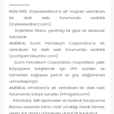
---------
INGILTERE| Stylewisedirect'e ait müşteri veritabanı
bir dark web forumunda sızdırıldı
(stylewisedirect.com)
StyleWise Direct, çevrimiçi bir giysi ve aksesuar
satıcısıdır.
AMERIKA| Scott Petroleum Corporation'a ait
veritabanı bir dark web forumunda sızdırıldı
(scottpetroleuminc.com)
Scott Petroleum Corporation, müşterilerin yakıt
ihtiyaçlarını karşılamak için LPG ürünleri ve
hizmetleri sağlayan petrol ve gaz dağıtımında
uzmanlaşmıştır.
AMERIKA| InfraGard'a ait veritabanı bir dark web
forumunda satışa sunuldu (infragard.com)
InfraGard, ABD işletmeleri ve Federal Soruşturma
Bürosu arasında kamu-özel ortaklığı olarak hizmet
veren, kar amacı gütmeyen ulusal bir kuruluştur.