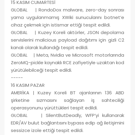
15 KASIM CUMARTESİ
GLOBAL | RondoDox malware, zero-day sonrası
yama uygulanmamış XWiki sunucularını botnet’e
cihaz çekmek için istismar ettiği tespit edildi.
GLOBAL | Kuzey Koreli aktörler, JSON depolama
servislerini malicious payload dağıtımı için gizli C2
kanalı olarak kullandığı tespit edildi.
GLOBAL | Meta, Nvidia ve Microsoft motorlarında
ZeroMQ-pickle kaynaklı RCE zafiyetiyle uzaktan kod
yürütülebilceği tespit edildi.
-----
16 KASIM PAZAR
AMERİKA | Kuzey Koreli BT ajanlarının 136 ABD
şirketine sızmasını sağlayan iş sahteciliği
operasyonunu yürüttükleri tespit edildi.
GLOBAL | SilentButDeadly, WFP’yi kullanarak
EDR/AV bulut bağlantısını bypass edip ağ iletişimini
sessizce izole ettiği tespit edildi.