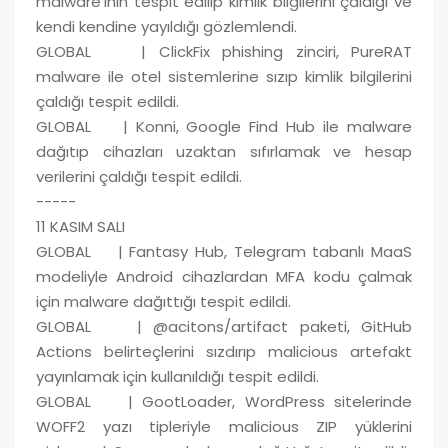
malware’inin tespit edilip kimlik bilgilerini çaldığı ve
kendi kendine yayıldığı gözlemlendi.
GLOBAL | ClickFix phishing zinciri, PureRAT
malware ile otel sistemlerine sızıp kimlik bilgilerini
çaldığı tespit edildi.
GLOBAL | Konni, Google Find Hub ile malware
dağıtıp cihazları uzaktan sıfırlamak ve hesap
verilerini çaldığı tespit edildi.
-----
11 KASIM SALI
GLOBAL | Fantasy Hub, Telegram tabanlı MaaS
modeliyle Android cihazlardan MFA kodu çalmak
için malware dağıttığı tespit edildi.
GLOBAL | @acitons/artifact paketi, GitHub
Actions belirteçlerini sızdırıp malicious artefakt
yayınlamak için kullanıldığı tespit edildi.
GLOBAL | GootLoader, WordPress sitelerinde
WOFF2 yazı tipleriyle malicious ZIP yüklerini